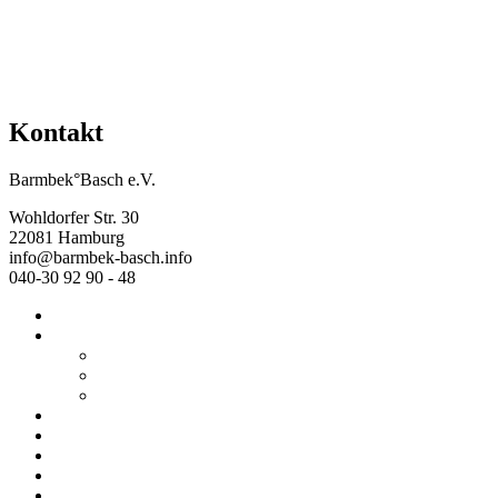
Kontakt
Barmbek°Basch e.V.
Wohldorfer Str. 30
22081 Hamburg
info@barmbek-basch.info
040-30 92 90 - 48
Start
Über uns
Wer wir sind
Mehr von uns
Ausstellungen
Programm
Beratung
Einrichtungen
Raumvermietung
Kontakt