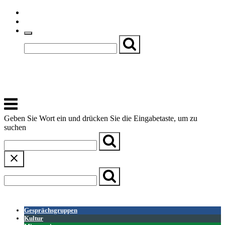
Skip
Einfache Sprache
to
Textgröße
content
Basch
Zentrum für Kirche, Kultur und Soziales
Menu
Geben Sie Wort ein und drücken Sie die Eingabetaste, um zu
suchen
← Zurück zur Übersicht
Gesprächsgruppen
Kultur