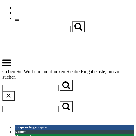
Skip
Einfache Sprache
to
Textgröße
content
Basch
Zentrum für Kirche, Kultur und Soziales
Menu
Geben Sie Wort ein und drücken Sie die Eingabetaste, um zu
suchen
← Zurück zur Übersicht
Gesprächsgruppen
Kultur