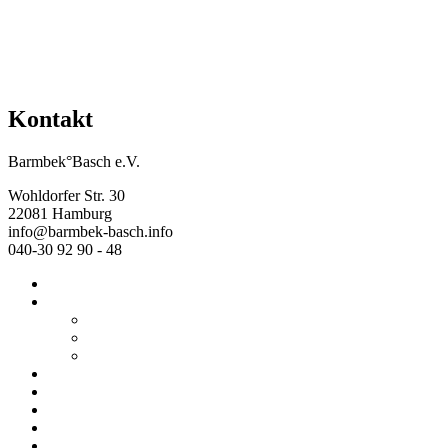
Kontakt
Barmbek°Basch e.V.
Wohldorfer Str. 30
22081 Hamburg
info@barmbek-basch.info
040-30 92 90 - 48
Start
Über uns
Wer wir sind
Mehr von uns
Ausstellungen
Programm
Beratung
Einrichtungen
Raumvermietung
Kontakt