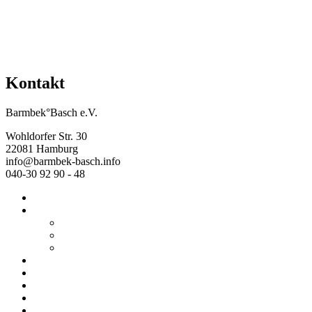
Kontakt
Barmbek°Basch e.V.
Wohldorfer Str. 30
22081 Hamburg
info@barmbek-basch.info
040-30 92 90 - 48
Start
Über uns
Wer wir sind
Mehr von uns
Ausstellungen
Programm
Beratung
Einrichtungen
Raumvermietung
Kontakt