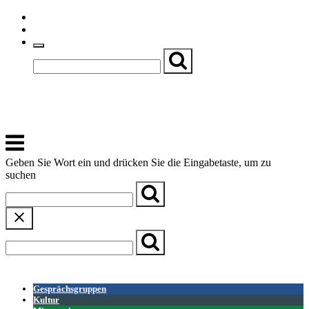
Skip
Einfache Sprache
to
Textgröße
content
Basch
Zentrum für Kirche, Kultur und Soziales
Menu
Geben Sie Wort ein und drücken Sie die Eingabetaste, um zu
suchen
← Zurück zur Übersicht
Gesprächsgruppen
Kultur