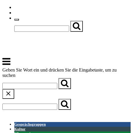
Skip
Einfache Sprache
to
Textgröße
content
Basch
Zentrum für Kirche, Kultur und Soziales
Menu
Geben Sie Wort ein und drücken Sie die Eingabetaste, um zu
suchen
← Zurück zur Übersicht
Gesprächsgruppen
Kultur