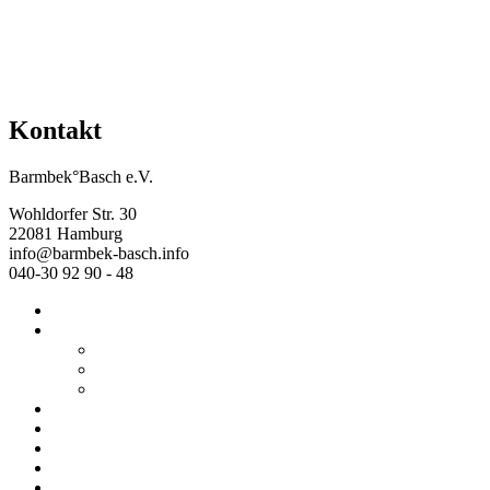
Kontakt
Barmbek°Basch e.V.
Wohldorfer Str. 30
22081 Hamburg
info@barmbek-basch.info
040-30 92 90 - 48
Start
Über uns
Wer wir sind
Mehr von uns
Ausstellungen
Programm
Beratung
Einrichtungen
Raumvermietung
Kontakt