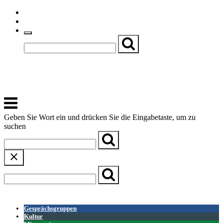
Skip
Einfache Sprache
to
Textgröße
content
Basch
Zentrum für Kirche, Kultur und Soziales
Menu
Geben Sie Wort ein und drücken Sie die Eingabetaste, um zu
suchen
← Zurück zur Übersicht
Gesprächsgruppen
Kultur