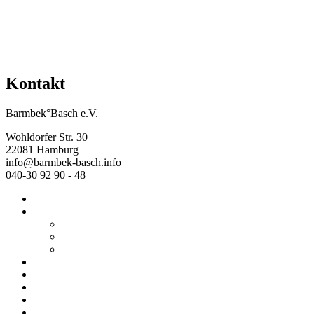
Kontakt
Barmbek°Basch e.V.
Wohldorfer Str. 30
22081 Hamburg
info@barmbek-basch.info
040-30 92 90 - 48
Start
Über uns
Wer wir sind
Mehr von uns
Ausstellungen
Programm
Beratung
Einrichtungen
Raumvermietung
Kontakt