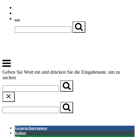
Skip
Einfache Sprache
to
Textgröße
content
Basch
Zentrum für Kirche, Kultur und Soziales
Menu
Geben Sie Wort ein und drücken Sie die Eingabetaste, um zu
suchen
← Zurück zur Übersicht
Gesprächsgruppen
Kultur