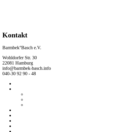
Kontakt
Barmbek°Basch e.V.
Wohldorfer Str. 30
22081 Hamburg
info@barmbek-basch.info
040-30 92 90 - 48
Start
Über uns
Wer wir sind
Mehr von uns
Ausstellungen
Programm
Beratung
Einrichtungen
Raumvermietung
Kontakt