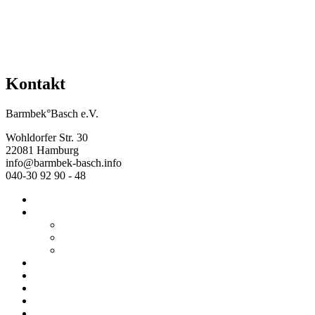
Kontakt
Barmbek°Basch e.V.
Wohldorfer Str. 30
22081 Hamburg
info@barmbek-basch.info
040-30 92 90 - 48
Start
Über uns
Wer wir sind
Mehr von uns
Ausstellungen
Programm
Beratung
Einrichtungen
Raumvermietung
Kontakt