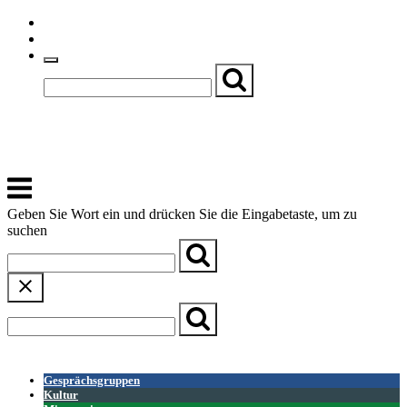
Skip
Einfache Sprache
to
Textgröße
content
Basch
Zentrum für Kirche, Kultur und Soziales
Menu
Geben Sie Wort ein und drücken Sie die Eingabetaste, um zu
suchen
← Zurück zur Übersicht
Gesprächsgruppen
Kultur