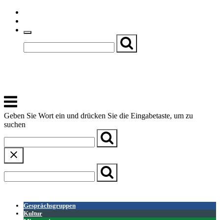
Skip
Einfache Sprache
to
Textgröße
content
Basch
Zentrum für Kirche, Kultur und Soziales
Menu
Geben Sie Wort ein und drücken Sie die Eingabetaste, um zu
suchen
← Zurück zur Übersicht
Gesprächsgruppen
Kultur