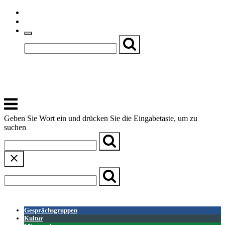
Skip
Einfache Sprache
to
Textgröße
content
Basch
Zentrum für Kirche, Kultur und Soziales
Menu
Geben Sie Wort ein und drücken Sie die Eingabetaste, um zu
suchen
← Zurück zur Übersicht
Gesprächsgruppen
Kultur