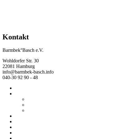
Kontakt
Barmbek°Basch e.V.
Wohldorfer Str. 30
22081 Hamburg
info@barmbek-basch.info
040-30 92 90 - 48
Start
Über uns
Wer wir sind
Mehr von uns
Ausstellungen
Programm
Beratung
Einrichtungen
Raumvermietung
Kontakt