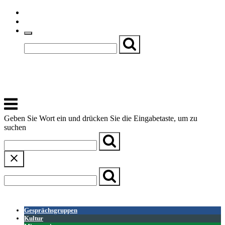
Skip
Einfache Sprache
to
Textgröße
content
Basch
Zentrum für Kirche, Kultur und Soziales
Menu
Geben Sie Wort ein und drücken Sie die Eingabetaste, um zu
suchen
← Zurück zur Übersicht
Gesprächsgruppen
Kultur