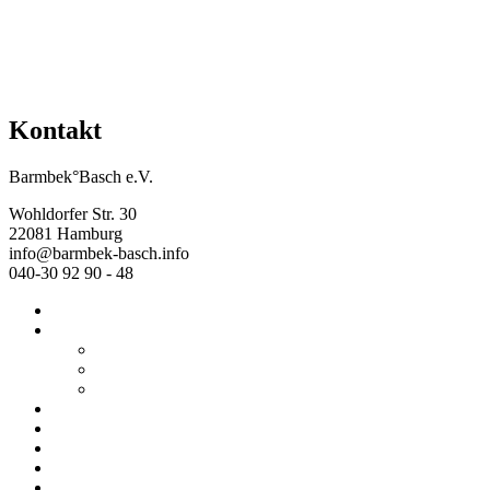
Kontakt
Barmbek°Basch e.V.
Wohldorfer Str. 30
22081 Hamburg
info@barmbek-basch.info
040-30 92 90 - 48
Start
Über uns
Wer wir sind
Mehr von uns
Ausstellungen
Programm
Beratung
Einrichtungen
Raumvermietung
Kontakt