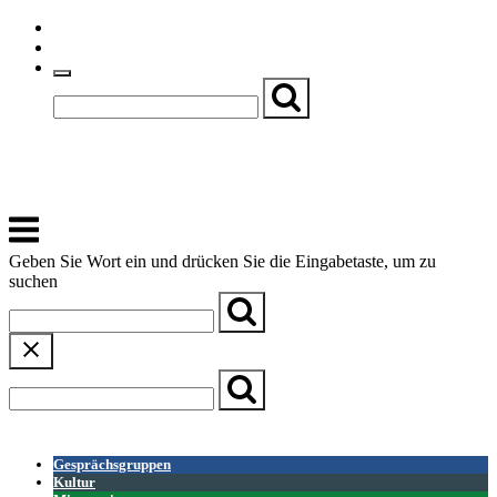
Skip
Einfache Sprache
to
Textgröße
content
Basch
Zentrum für Kirche, Kultur und Soziales
Menu
Geben Sie Wort ein und drücken Sie die Eingabetaste, um zu
suchen
← Zurück zur Übersicht
Gesprächsgruppen
Kultur