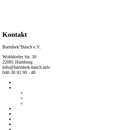
Kontakt
Barmbek°Basch e.V.
Wohldorfer Str. 30
22081 Hamburg
info@barmbek-basch.info
040-30 92 90 - 48
Start
Über uns
Wer wir sind
Mehr von uns
Ausstellungen
Programm
Beratung
Einrichtungen
Raumvermietung
Kontakt