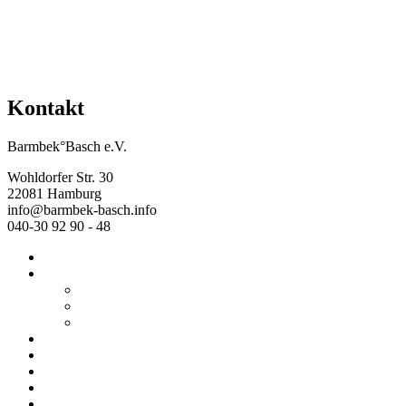
Kontakt
Barmbek°Basch e.V.
Wohldorfer Str. 30
22081 Hamburg
info@barmbek-basch.info
040-30 92 90 - 48
Start
Über uns
Wer wir sind
Mehr von uns
Ausstellungen
Programm
Beratung
Einrichtungen
Raumvermietung
Kontakt