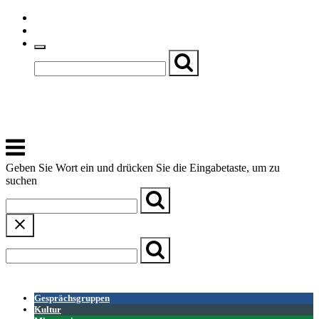
Skip
Einfache Sprache
to
Textgröße
content
Basch
Zentrum für Kirche, Kultur und Soziales
Menu
Geben Sie Wort ein und drücken Sie die Eingabetaste, um zu
suchen
← Zurück zur Übersicht
Gesprächsgruppen
Kultur