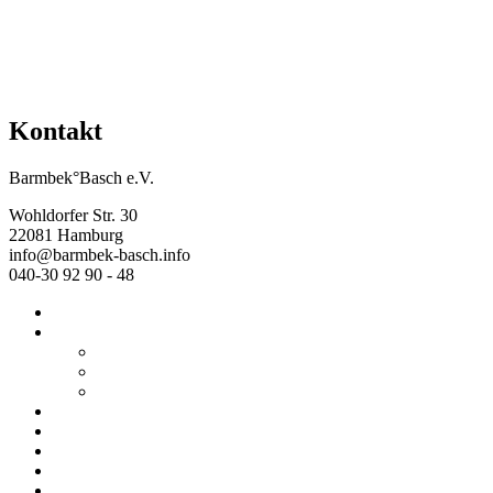
Kontakt
Barmbek°Basch e.V.
Wohldorfer Str. 30
22081 Hamburg
info@barmbek-basch.info
040-30 92 90 - 48
Start
Über uns
Wer wir sind
Mehr von uns
Ausstellungen
Programm
Beratung
Einrichtungen
Raumvermietung
Kontakt