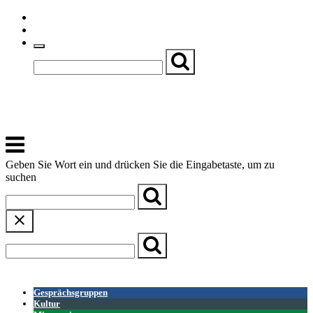
Skip
Einfache Sprache
to
Textgröße
content
Basch
Zentrum für Kirche, Kultur und Soziales
Menu
Geben Sie Wort ein und drücken Sie die Eingabetaste, um zu
suchen
← Zurück zur Übersicht
Gesprächsgruppen
Kultur