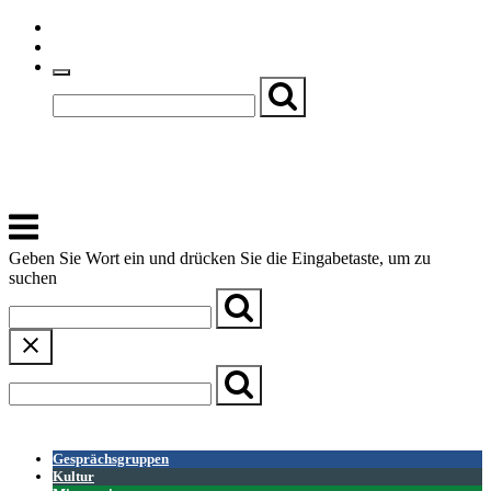
Skip
Einfache Sprache
to
Textgröße
content
Basch
Zentrum für Kirche, Kultur und Soziales
Menu
Geben Sie Wort ein und drücken Sie die Eingabetaste, um zu
suchen
← Zurück zur Übersicht
Gesprächsgruppen
Kultur