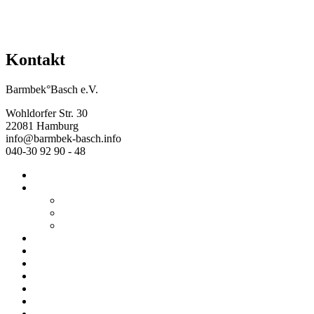
Kontakt
Barmbek°Basch e.V.
Wohldorfer Str. 30
22081 Hamburg
info@barmbek-basch.info
040-30 92 90 - 48
Start
Über uns
Wer wir sind
Mehr von uns
Ausstellungen
Programm
Beratung
Einrichtungen
Raumvermietung
Kontakt
Datenschutz
Impressum