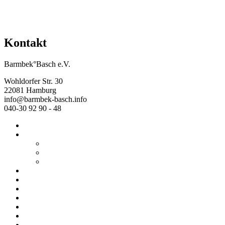
Kontakt
Barmbek°Basch e.V.
Wohldorfer Str. 30
22081 Hamburg
info@barmbek-basch.info
040-30 92 90 - 48
Start
Über uns
Wer wir sind
Mehr von uns
Ausstellungen
Programm
Beratung
Einrichtungen
Raumvermietung
Kontakt
Datenschutz
Impressum