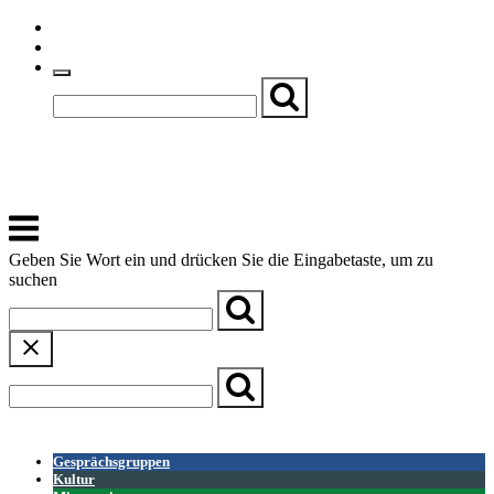
Skip
Einfache Sprache
to
Textgröße
content
Basch
Zentrum für Kirche, Kultur und Soziales
Menu
Geben Sie Wort ein und drücken Sie die Eingabetaste, um zu
suchen
← Zurück zur Übersicht
Gesprächsgruppen
Kultur