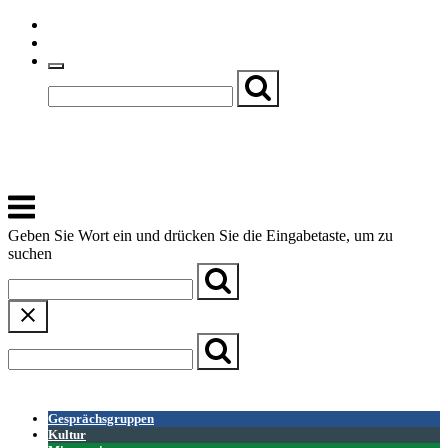
Skip
Einfache Sprache
to
Textgröße
content
Basch
Zentrum für Kirche, Kultur und Soziales
Menu
Geben Sie Wort ein und drücken Sie die Eingabetaste, um zu
suchen
← Zurück zur Übersicht
Gesprächsgruppen
Kultur