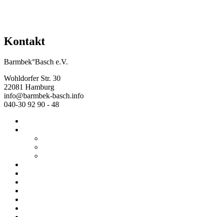
Kontakt
Barmbek°Basch e.V.
Wohldorfer Str. 30
22081 Hamburg
info@barmbek-basch.info
040-30 92 90 - 48
Start
Über uns
Wer wir sind
Mehr von uns
Ausstellungen
Programm
Beratung
Einrichtungen
Raumvermietung
Kontakt
Datenschutz
Impressum