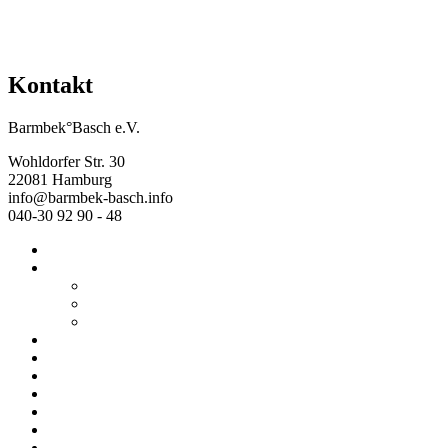
Kontakt
Barmbek°Basch e.V.
Wohldorfer Str. 30
22081 Hamburg
info@barmbek-basch.info
040-30 92 90 - 48
Start
Über uns
Wer wir sind
Mehr von uns
Ausstellungen
Programm
Beratung
Einrichtungen
Raumvermietung
Kontakt
Datenschutz
Impressum