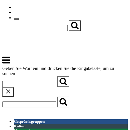
Skip
Einfache Sprache
to
Textgröße
content
Basch
Zentrum für Kirche, Kultur und Soziales
Menu
Geben Sie Wort ein und drücken Sie die Eingabetaste, um zu
suchen
← Zurück zur Übersicht
Gesprächsgruppen
Kultur