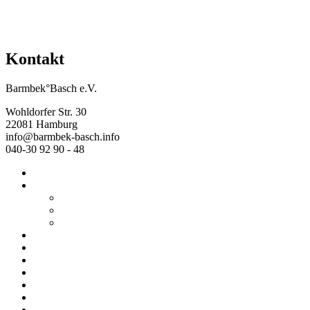
Kontakt
Barmbek°Basch e.V.
Wohldorfer Str. 30
22081 Hamburg
info@barmbek-basch.info
040-30 92 90 - 48
Start
Über uns
Wer wir sind
Mehr von uns
Ausstellungen
Programm
Beratung
Einrichtungen
Raumvermietung
Kontakt
Datenschutz
Impressum