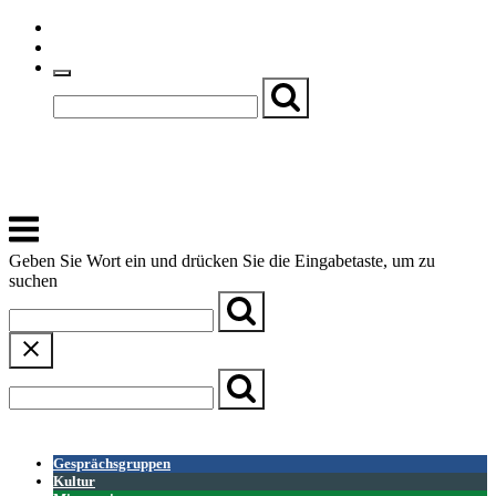
Skip
Einfache Sprache
to
Textgröße
content
Basch
Zentrum für Kirche, Kultur und Soziales
Menu
Geben Sie Wort ein und drücken Sie die Eingabetaste, um zu
suchen
← Zurück zur Übersicht
Gesprächsgruppen
Kultur