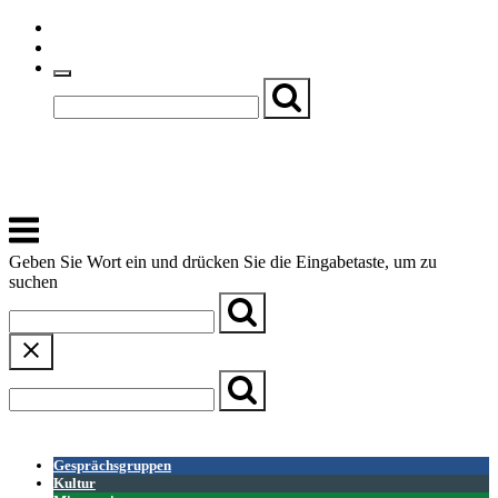
Skip
Einfache Sprache
to
Textgröße
content
Basch
Zentrum für Kirche, Kultur und Soziales
Menu
Geben Sie Wort ein und drücken Sie die Eingabetaste, um zu
suchen
← Zurück zur Übersicht
Gesprächsgruppen
Kultur