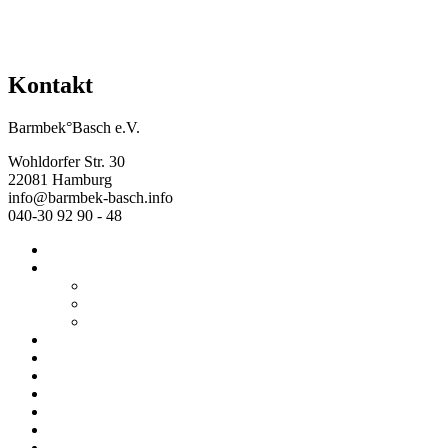
Kontakt
Barmbek°Basch e.V.
Wohldorfer Str. 30
22081 Hamburg
info@barmbek-basch.info
040-30 92 90 - 48
Start
Über uns
Wer wir sind
Mehr von uns
Ausstellungen
Programm
Beratung
Einrichtungen
Raumvermietung
Kontakt
Datenschutz
Impressum