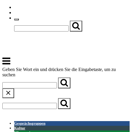
Skip
Einfache Sprache
to
Textgröße
content
Basch
Zentrum für Kirche, Kultur und Soziales
Menu
Geben Sie Wort ein und drücken Sie die Eingabetaste, um zu
suchen
← Zurück zur Übersicht
Gesprächsgruppen
Kultur