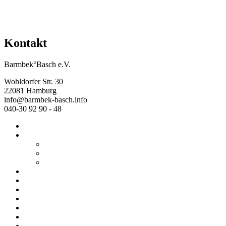
Kontakt
Barmbek°Basch e.V.
Wohldorfer Str. 30
22081 Hamburg
info@barmbek-basch.info
040-30 92 90 - 48
Start
Über uns
Wer wir sind
Mehr von uns
Ausstellungen
Programm
Beratung
Einrichtungen
Raumvermietung
Kontakt
Datenschutz
Impressum