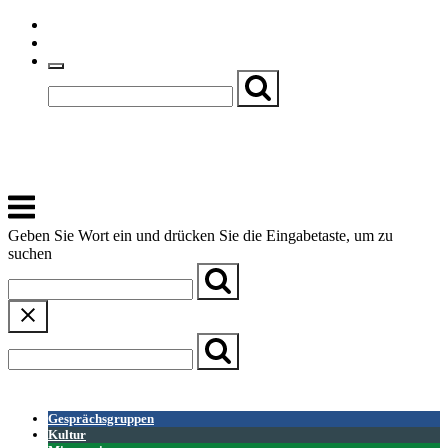
Skip
Einfache Sprache
to
Textgröße
content
Basch
Zentrum für Kirche, Kultur und Soziales
Menu
Geben Sie Wort ein und drücken Sie die Eingabetaste, um zu
suchen
← Zurück zur Übersicht
Gesprächsgruppen
Kultur