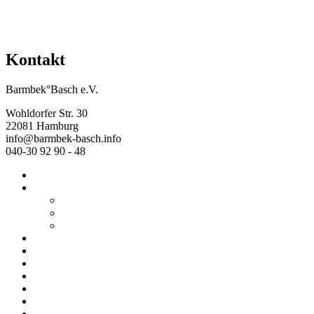
Kontakt
Barmbek°Basch e.V.
Wohldorfer Str. 30
22081 Hamburg
info@barmbek-basch.info
040-30 92 90 - 48
Start
Über uns
Wer wir sind
Mehr von uns
Ausstellungen
Programm
Beratung
Einrichtungen
Raumvermietung
Kontakt
Datenschutz
Impressum