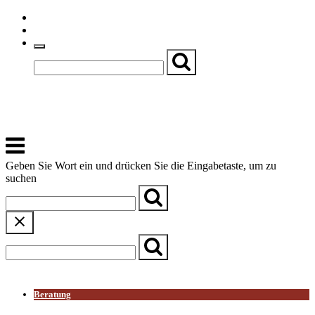
Skip
Einfache Sprache
to
Textgröße
content
Basch
Zentrum für Kirche, Kultur und Soziales
Menu
Geben Sie Wort ein und drücken Sie die Eingabetaste, um zu
suchen
← Zurück zur Übersicht
Beratung