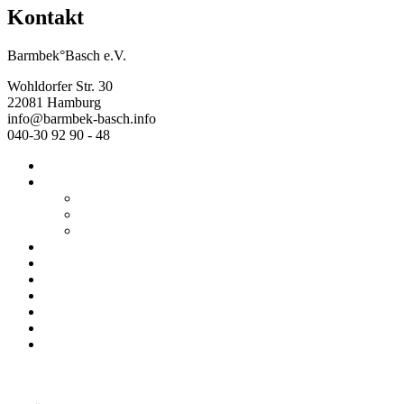
Kontakt
Barmbek°Basch e.V.
Wohldorfer Str. 30
22081 Hamburg
info@barmbek-basch.info
040-30 92 90 - 48
Start
Über uns
Wer wir sind
Mehr von uns
Ausstellungen
Programm
Beratung
Einrichtungen
Raumvermietung
Kontakt
Datenschutz
Impressum