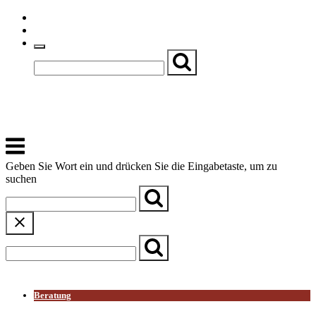
Skip
Einfache Sprache
to
Textgröße
content
Basch
Zentrum für Kirche, Kultur und Soziales
Menu
Geben Sie Wort ein und drücken Sie die Eingabetaste, um zu
suchen
← Zurück zur Übersicht
Beratung