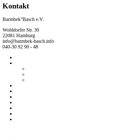
Kontakt
Barmbek°Basch e.V.
Wohldorfer Str. 30
22081 Hamburg
info@barmbek-basch.info
040-30 92 90 - 48
Start
Über uns
Wer wir sind
Mehr von uns
Ausstellungen
Programm
Beratung
Einrichtungen
Raumvermietung
Kontakt
Datenschutz
Impressum