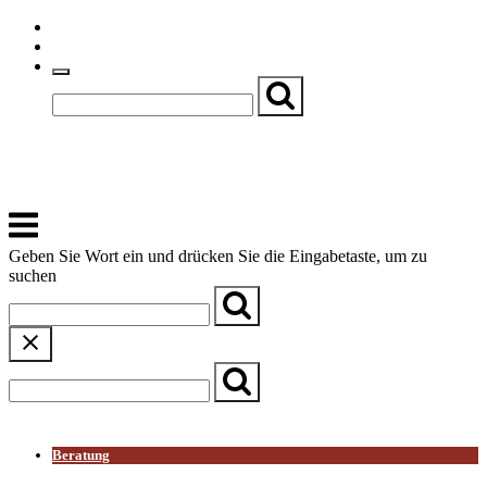
Skip
Einfache Sprache
to
Textgröße
content
Basch
Zentrum für Kirche, Kultur und Soziales
Menu
Geben Sie Wort ein und drücken Sie die Eingabetaste, um zu
suchen
← Zurück zur Übersicht
Beratung