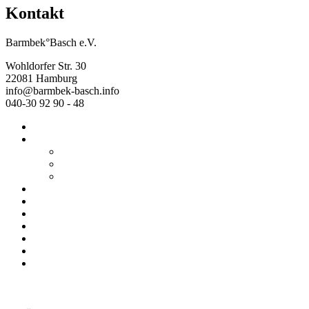
Kontakt
Barmbek°Basch e.V.
Wohldorfer Str. 30
22081 Hamburg
info@barmbek-basch.info
040-30 92 90 - 48
Start
Über uns
Wer wir sind
Mehr von uns
Ausstellungen
Programm
Beratung
Einrichtungen
Raumvermietung
Kontakt
Datenschutz
Impressum