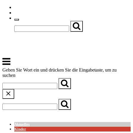
Skip
Einfache Sprache
to
Textgröße
content
Basch
Zentrum für Kirche, Kultur und Soziales
Menu
Geben Sie Wort ein und drücken Sie die Eingabetaste, um zu
suchen
← Zurück zur Übersicht
Aktuelles
Kinder