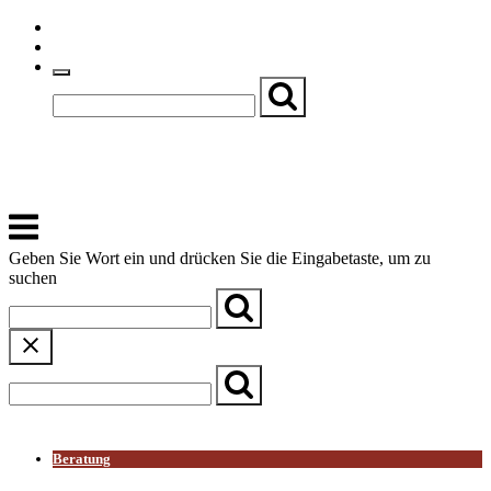
Skip
Einfache Sprache
to
Textgröße
content
Basch
Zentrum für Kirche, Kultur und Soziales
Menu
Geben Sie Wort ein und drücken Sie die Eingabetaste, um zu
suchen
← Zurück zur Übersicht
Beratung