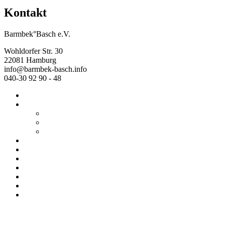
Kontakt
Barmbek°Basch e.V.
Wohldorfer Str. 30
22081 Hamburg
info@barmbek-basch.info
040-30 92 90 - 48
Start
Über uns
Wer wir sind
Mehr von uns
Ausstellungen
Programm
Beratung
Einrichtungen
Raumvermietung
Kontakt
Datenschutz
Impressum