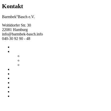
Kontakt
Barmbek°Basch e.V.
Wohldorfer Str. 30
22081 Hamburg
info@barmbek-basch.info
040-30 92 90 - 48
Start
Über uns
Wer wir sind
Mehr von uns
Ausstellungen
Programm
Beratung
Einrichtungen
Raumvermietung
Kontakt
Datenschutz
Impressum