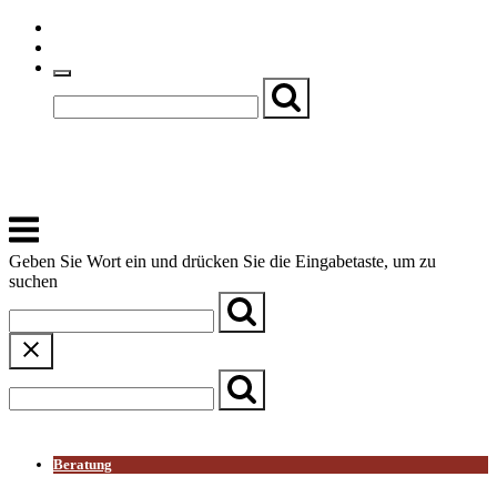
Skip
Einfache Sprache
to
Textgröße
content
Basch
Zentrum für Kirche, Kultur und Soziales
Menu
Geben Sie Wort ein und drücken Sie die Eingabetaste, um zu
suchen
← Zurück zur Übersicht
Beratung