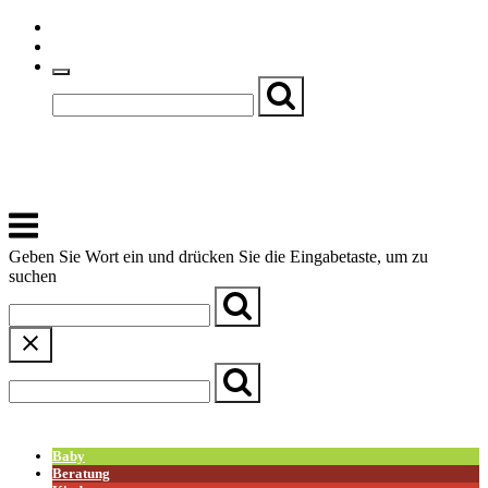
Skip
Einfache Sprache
to
Textgröße
content
Basch
Zentrum für Kirche, Kultur und Soziales
Menu
Geben Sie Wort ein und drücken Sie die Eingabetaste, um zu
suchen
← Zurück zur Übersicht
Baby
Beratung