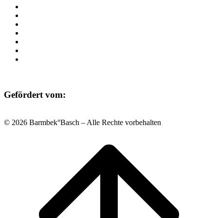
Programm
Beratung
Einrichtungen
Raumvermietung
Kontakt
Datenschutz
Impressum
Gefördert vom:
© 2026 Barmbek°Basch – Alle Rechte vorbehalten
Scroll
to
top