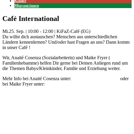
Kinder
Migrant:innen
Café International
Mi.
25. Sep.
|
10:00 - 12:00
|
KiFaZ-Café (EG)
Du willst dich austauschen? Menschen aus unterschiedlichen
Ländern kennenlernen? Und/oder hast Fragen an uns? Dann komm
in unser Café !
Wir, Anaité Cosenza (Sozialarbeiterin) und Maike Fryer (
Familienhebamme) helfen Dir gerne bei Deinen Anliegen rund um
die Themen Babys/Kleinkinder, Familie und Erziehung weiter.
Mehr Info bei Anaité Cosenza unter:
anaite.cosenza@kifaz.de
oder
bei Maike Fryer unter:
maike.fryer@kifaz.de