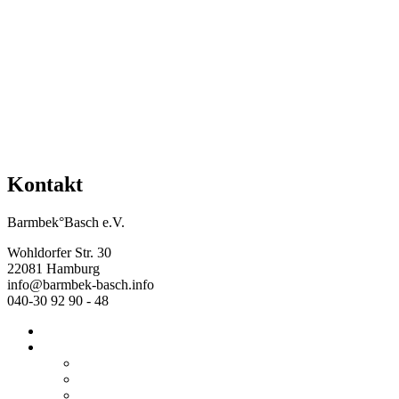
Mehr Veranstaltungen aus der Kategorie
Kontakt
Barmbek°Basch e.V.
Wohldorfer Str. 30
22081 Hamburg
info@barmbek-basch.info
040-30 92 90 - 48
Start
Über uns
Wer wir sind
Mehr von uns
Ausstellungen