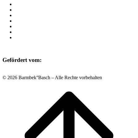
Programm
Beratung
Einrichtungen
Raumvermietung
Kontakt
Datenschutz
Impressum
Gefördert vom:
© 2026 Barmbek°Basch – Alle Rechte vorbehalten
Scroll
to
top