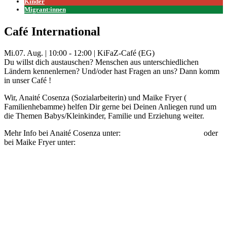
Kinder
Migrant:innen
Café International
Mi.
07. Aug.
|
10:00 - 12:00
|
KiFaZ-Café (EG)
Du willst dich austauschen? Menschen aus unterschiedlichen
Ländern kennenlernen? Und/oder hast Fragen an uns? Dann komm
in unser Café !
Wir, Anaité Cosenza (Sozialarbeiterin) und Maike Fryer (
Familienhebamme) helfen Dir gerne bei Deinen Anliegen rund um
die Themen Babys/Kleinkinder, Familie und Erziehung weiter.
Mehr Info bei Anaité Cosenza unter:
anaite.cosenza@kifaz.de
oder
bei Maike Fryer unter:
maike.fryer@kifaz.de