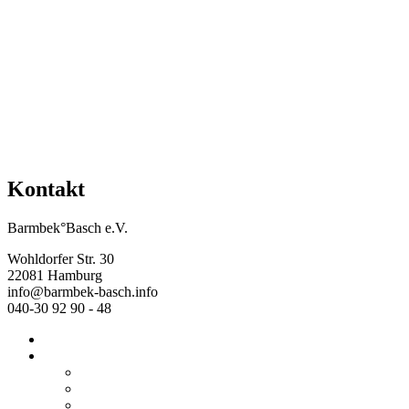
Mehr Veranstaltungen aus der Kategorie
Kontakt
Barmbek°Basch e.V.
Wohldorfer Str. 30
22081 Hamburg
info@barmbek-basch.info
040-30 92 90 - 48
Start
Über uns
Wer wir sind
Mehr von uns
Ausstellungen