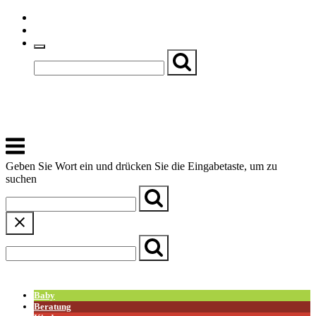
Skip
Einfache Sprache
to
Textgröße
content
Basch
Zentrum für Kirche, Kultur und Soziales
Menu
Geben Sie Wort ein und drücken Sie die Eingabetaste, um zu
suchen
← Zurück zur Übersicht
Baby
Beratung