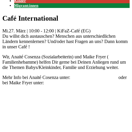
Kinder
Migrant:innen
Café International
Mi.
27. März
|
10:00 - 12:00
|
KiFaZ-Café (EG)
Du willst dich austauschen? Menschen aus unterschiedlichen
Ländern kennenlernen? Und/oder hast Fragen an uns? Dann komm
in unser Café !
Wir, Anaité Cosenza (Sozialarbeiterin) und Maike Fryer (
Familienhebamme) helfen Dir gerne bei Deinen Anliegen rund um
die Themen Babys/Kleinkinder, Familie und Erziehung weiter.
Mehr Info bei Anaité Cosenza unter:
anaite.cosenza@kifaz.de
oder
bei Maike Fryer unter:
maike.fryer@kifaz.de