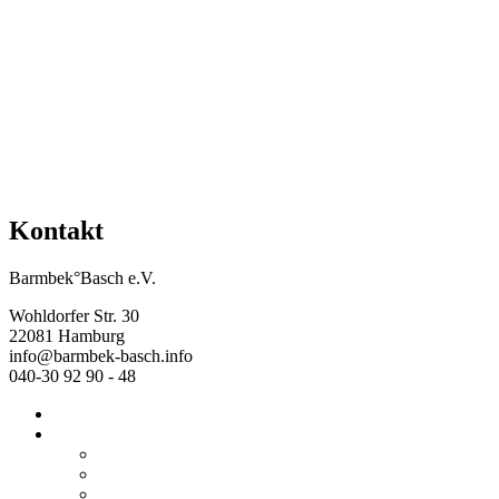
Mehr Veranstaltungen aus der Kategorie
Kontakt
Barmbek°Basch e.V.
Wohldorfer Str. 30
22081 Hamburg
info@barmbek-basch.info
040-30 92 90 - 48
Start
Über uns
Wer wir sind
Mehr von uns
Ausstellungen