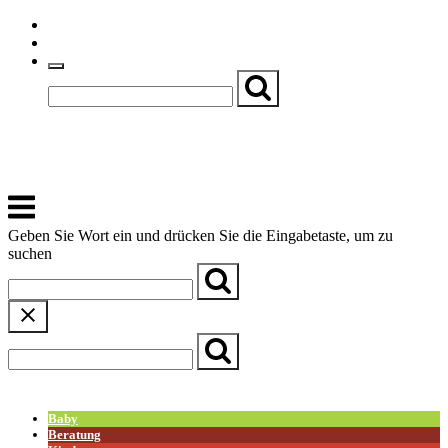
Skip
Einfache Sprache
to
Textgröße
content
Basch
Zentrum für Kirche, Kultur und Soziales
Menu
Geben Sie Wort ein und drücken Sie die Eingabetaste, um zu
suchen
← Zurück zur Übersicht
Baby
Beratung