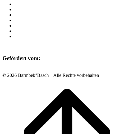
Programm
Beratung
Einrichtungen
Raumvermietung
Kontakt
Datenschutz
Impressum
Gefördert vom:
© 2026 Barmbek°Basch – Alle Rechte vorbehalten
Scroll
to
top