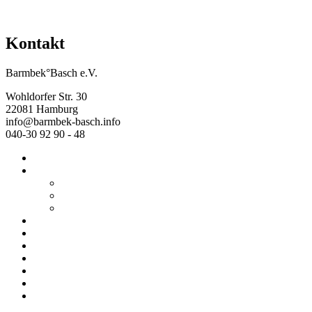
Kontakt
Barmbek°Basch e.V.
Wohldorfer Str. 30
22081 Hamburg
info@barmbek-basch.info
040-30 92 90 - 48
Start
Über uns
Wer wir sind
Mehr von uns
Ausstellungen
Programm
Beratung
Einrichtungen
Raumvermietung
Kontakt
Datenschutz
Impressum