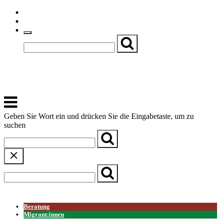
Skip
Einfache Sprache
to
Textgröße
content
Basch
Zentrum für Kirche, Kultur und Soziales
Menu
Geben Sie Wort ein und drücken Sie die Eingabetaste, um zu
suchen
← Zurück zur Übersicht
Beratung
Migrant:innen