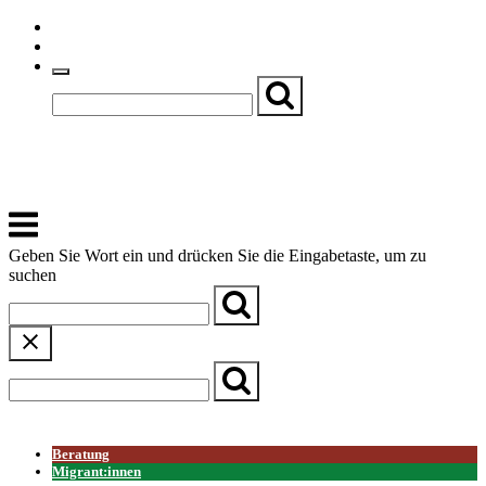
Skip
Einfache Sprache
to
Textgröße
content
Basch
Zentrum für Kirche, Kultur und Soziales
Menu
Geben Sie Wort ein und drücken Sie die Eingabetaste, um zu
suchen
← Zurück zur Übersicht
Beratung
Migrant:innen