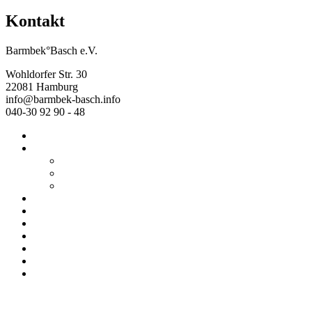
Kontakt
Barmbek°Basch e.V.
Wohldorfer Str. 30
22081 Hamburg
info@barmbek-basch.info
040-30 92 90 - 48
Start
Über uns
Wer wir sind
Mehr von uns
Ausstellungen
Programm
Beratung
Einrichtungen
Raumvermietung
Kontakt
Datenschutz
Impressum