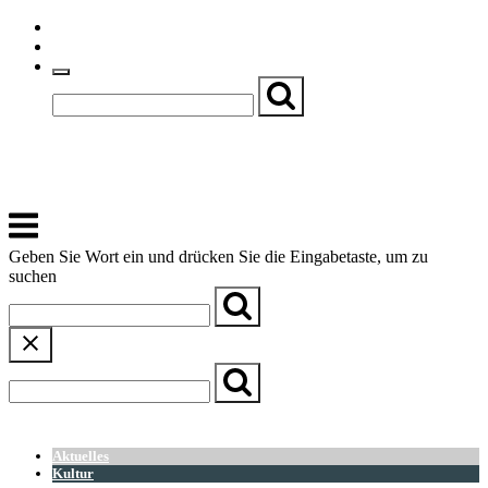
Skip
Einfache Sprache
to
Textgröße
content
Basch
Zentrum für Kirche, Kultur und Soziales
Menu
Geben Sie Wort ein und drücken Sie die Eingabetaste, um zu
suchen
← Zurück zur Übersicht
Aktuelles
Kultur