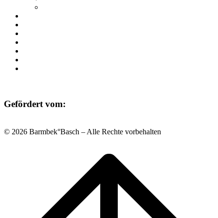
Ausstellungen
Programm
Beratung
Einrichtungen
Raumvermietung
Kontakt
Datenschutz
Impressum
Gefördert vom:
© 2026 Barmbek°Basch – Alle Rechte vorbehalten
Scroll
to
top