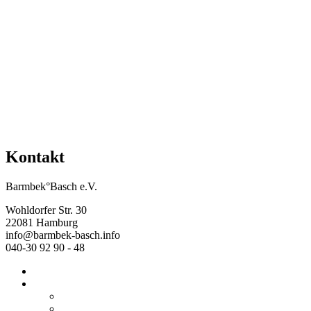
Mehr Veranstaltungen aus der Kategorie
Kontakt
Barmbek°Basch e.V.
Wohldorfer Str. 30
22081 Hamburg
info@barmbek-basch.info
040-30 92 90 - 48
Start
Über uns
Wer wir sind
Mehr von uns