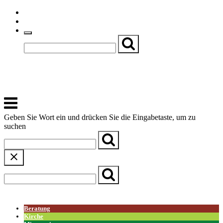
Skip
Einfache Sprache
to
Textgröße
content
Basch
Zentrum für Kirche, Kultur und Soziales
Menu
Geben Sie Wort ein und drücken Sie die Eingabetaste, um zu
suchen
← Zurück zur Übersicht
Beratung
Kirche