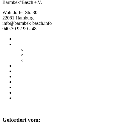
Barmbek°Basch e.V.
Wohldorfer Str. 30
22081 Hamburg
info@barmbek-basch.info
040-30 92 90 - 48
Start
Über uns
Wer wir sind
Mehr von uns
Ausstellungen
Programm
Beratung
Einrichtungen
Raumvermietung
Kontakt
Datenschutz
Impressum
Gefördert vom: