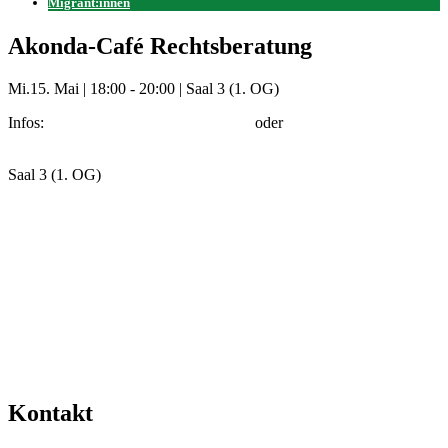
Migrant:innen
Akonda-Café Rechtsberatung
Mi.
15. Mai
|
18:00 - 20:00
|
Saal 3 (1. OG)
Infos:
akonda@kirche-hamburg-ost.de
oder
c.gbocho@kirche-
hamburg.ost.de
Saal 3 (1. OG)
Mehr Veranstaltungen aus der Kategorie
Kontakt