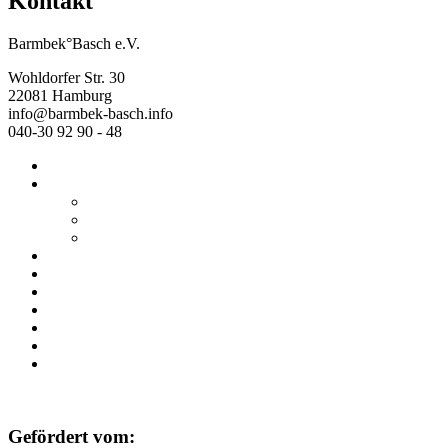
Kontakt
Barmbek°Basch e.V.
Wohldorfer Str. 30
22081 Hamburg
info@barmbek-basch.info
040-30 92 90 - 48
Start
Über uns
Wer wir sind
Mehr von uns
Ausstellungen
Programm
Beratung
Einrichtungen
Raumvermietung
Kontakt
Datenschutz
Impressum
Gefördert vom: