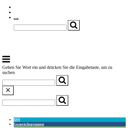
Skip
Einfache Sprache
to
Textgröße
content
Basch
Zentrum für Kirche, Kultur und Soziales
Menu
Geben Sie Wort ein und drücken Sie die Eingabetaste, um zu
suchen
← Zurück zur Übersicht
DIY
Gesprächsgruppen